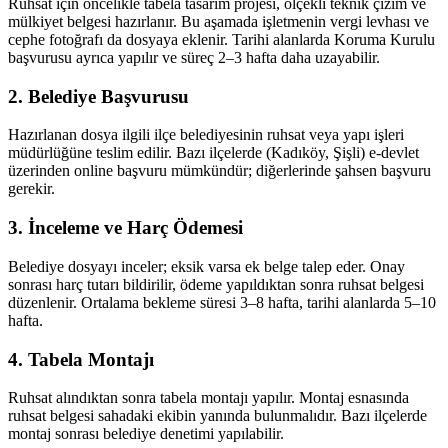
Ruhsat için öncelikle tabela tasarım projesi, ölçekli teknik çizim ve
mülkiyet belgesi hazırlanır. Bu aşamada işletmenin vergi levhası ve
cephe fotoğrafı da dosyaya eklenir. Tarihi alanlarda Koruma Kurulu
başvurusu ayrıca yapılır ve süreç 2–3 hafta daha uzayabilir.
2. Belediye Başvurusu
Hazırlanan dosya ilgili ilçe belediyesinin ruhsat veya yapı işleri
müdürlüğüne teslim edilir. Bazı ilçelerde (Kadıköy, Şişli) e-devlet
üzerinden online başvuru mümkündür; diğerlerinde şahsen başvuru
gerekir.
3. İnceleme ve Harç Ödemesi
Belediye dosyayı inceler; eksik varsa ek belge talep eder. Onay
sonrası harç tutarı bildirilir, ödeme yapıldıktan sonra ruhsat belgesi
düzenlenir. Ortalama bekleme süresi 3–8 hafta, tarihi alanlarda 5–10
hafta.
4. Tabela Montajı
Ruhsat alındıktan sonra tabela montajı yapılır. Montaj esnasında
ruhsat belgesi sahadaki ekibin yanında bulunmalıdır. Bazı ilçelerde
montaj sonrası belediye denetimi yapılabilir.