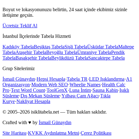
Boyut ve lokasyonunuzu belirtin, 24 saat içinde ekibimiz sizinle
iletişime geçsin.
Ücretsiz Teklif Al
İstanbul İlçelerinde Tabela Hizmeti
Kadıköy
Tabela
Beşiktaş
Tabela
Şişli
Tabela
Üsküdar
Tabela
Maltepe
Tabela
Ataşehir
Tabela
Beyoğlu
Tabela
Ümraniye
Tabela
Pendik
Tabela
Başakşehir
Tabela
Beylikdüzü
Tabela
Sancaktepe
Tabela
Grup Sitelerimiz
İsmail Günaydın
·
Hepsi Hesapla
·
Tabela TR
·
LED Işıklandırma
·
A1
Organizasyon
·
Modern Web SEO
·
Wheelie Names
·
Health Calc
Pro
·
Text Word Count
·
ToolGenX
·
Luna İntim
·
Sauna Kabin
·
Işıklı
Süsleme
·
Dış Mekan Süsleme
·
Yılbaşı Çam Ağacı
·
Tıkla
Kurye
·
Nakliyat Hesapla
© 2005–
2026
isiklitabela.net — Tüm hakları saklıdır.
Crafted with ♥ by
İsmail Günaydın
Site Haritası
·
KVKK Aydınlatma Metni
·
Çerez Politikası