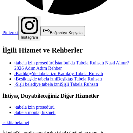
Pinterest
Bağlantıyı Kopyala
Instagram
İlgili Hizmet ve Rehberler
›
tabela izin prosedürü
İstanbul'da Tabela Ruhsatı Nasıl Alınır?
2026 Adım Adım Rehber
›
Kadıköy'de tabela izni
Kadıköy Tabela Ruhsatı
›
Beşiktaş'de tabela izni
Beşiktaş Tabela Ruhsatı
›
Şişli belediye tabela izni
Şişli Tabela Ruhsatı
İhtiyaç Duyabileceğiniz Diğer Hizmetler
›
tabela izin prosedürü
›
tabela montaj hizmeti
isiklitabela
.net
İstanbul'da profesyonel ışıklı tabela üretimi ve montajı.