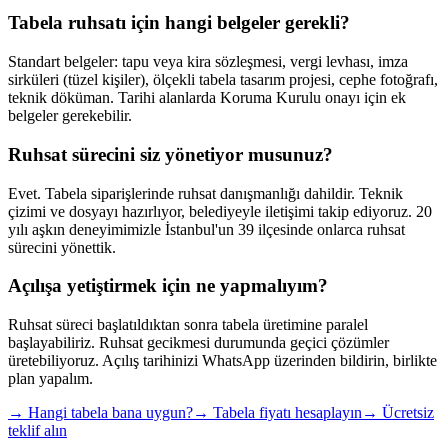
Tabela ruhsatı için hangi belgeler gerekli?
Standart belgeler: tapu veya kira sözleşmesi, vergi levhası, imza
sirküleri (tüzel kişiler), ölçekli tabela tasarım projesi, cephe fotoğrafı,
teknik döküman. Tarihi alanlarda Koruma Kurulu onayı için ek
belgeler gerekebilir.
Ruhsat sürecini siz yönetiyor musunuz?
Evet. Tabela siparişlerinde ruhsat danışmanlığı dahildir. Teknik
çizimi ve dosyayı hazırlıyor, belediyeyle iletişimi takip ediyoruz. 20
yılı aşkın deneyimimizle İstanbul'un 39 ilçesinde onlarca ruhsat
sürecini yönettik.
Açılışa yetiştirmek için ne yapmalıyım?
Ruhsat süreci başlatıldıktan sonra tabela üretimine paralel
başlayabiliriz. Ruhsat gecikmesi durumunda geçici çözümler
üretebiliyoruz. Açılış tarihinizi WhatsApp üzerinden bildirin, birlikte
plan yapalım.
→ Hangi tabela bana uygun?
→ Tabela fiyatı hesaplayın
→ Ücretsiz
teklif alın