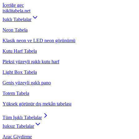
İçeriğe geç
isiklitabela
.net
Işıklı Tabelalar
Neon Tabela
Klasik neon ve LED neon görünümü
Kutu Harf Tabela
Pleksi yüzeyli ışıklı kutu harf
Light Box Tabela
Geniş yüzeyli ışıklı pano
Totem Tabela
Yüksek görünür dış mekân tabelası
Tüm
Işıklı Tabelalar
Işıksız Tabelalar
Araç Giydirme