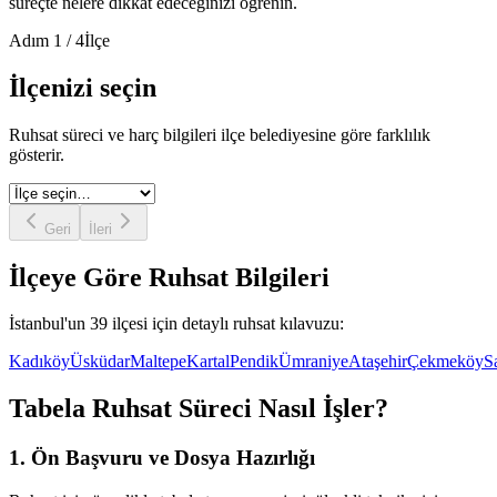
süreçte nelere dikkat edeceğinizi öğrenin.
Adım
1
/
4
İlçe
İlçenizi seçin
Ruhsat süreci ve harç bilgileri ilçe belediyesine göre farklılık
gösterir.
Geri
İleri
İlçeye Göre Ruhsat Bilgileri
İstanbul'un 39 ilçesi için detaylı ruhsat kılavuzu:
Kadıköy
Üsküdar
Maltepe
Kartal
Pendik
Ümraniye
Ataşehir
Çekmeköy
S
Tabela Ruhsat Süreci Nasıl İşler?
1. Ön Başvuru ve Dosya Hazırlığı