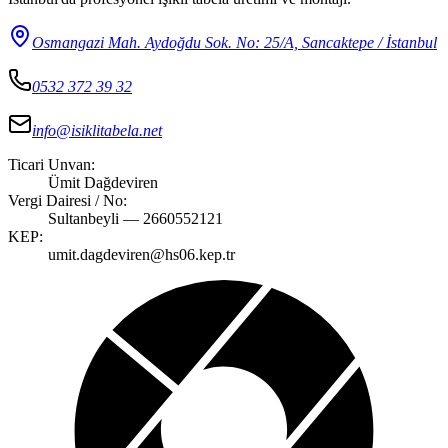
Osmangazi Mah. Aydoğdu Sok. No: 25/A, Sancaktepe / İstanbul
0532 372 39 32
info@isiklitabela.net
Ticari Unvan:
Ümit Dağdeviren
Vergi Dairesi / No:
Sultanbeyli — 2660552121
KEP:
umit.dagdeviren@hs06.kep.tr