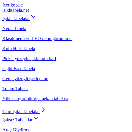
İçeriğe geç
isiklitabela
.net
Işıklı Tabelalar
Neon Tabela
Klasik neon ve LED neon görünümü
Kutu Harf Tabela
Pleksi yüzeyli ışıklı kutu harf
Light Box Tabela
Geniş yüzeyli ışıklı pano
Totem Tabela
Yüksek görünür dış mekân tabelası
Tüm
Işıklı Tabelalar
Işıksız Tabelalar
Araç Giydirme