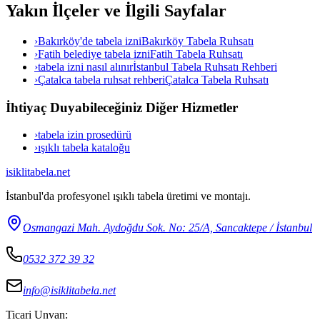
Yakın İlçeler ve İlgili Sayfalar
›
Bakırköy'de tabela izni
Bakırköy Tabela Ruhsatı
›
Fatih belediye tabela izni
Fatih Tabela Ruhsatı
›
tabela izni nasıl alınır
İstanbul Tabela Ruhsatı Rehberi
›
Çatalca tabela ruhsat rehberi
Çatalca Tabela Ruhsatı
İhtiyaç Duyabileceğiniz Diğer Hizmetler
›
tabela izin prosedürü
›
ışıklı tabela kataloğu
isiklitabela
.net
İstanbul'da profesyonel ışıklı tabela üretimi ve montajı.
Osmangazi Mah. Aydoğdu Sok. No: 25/A, Sancaktepe / İstanbul
0532 372 39 32
info@isiklitabela.net
Ticari Unvan: