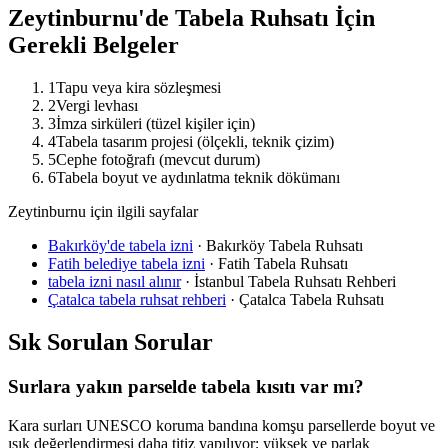
Zeytinburnu
'de Tabela Ruhsatı İçin
Gerekli Belgeler
1
Tapu veya kira sözleşmesi
2
Vergi levhası
3
İmza sirküleri (tüzel kişiler için)
4
Tabela tasarım projesi (ölçekli, teknik çizim)
5
Cephe fotoğrafı (mevcut durum)
6
Tabela boyut ve aydınlatma teknik dökümanı
Zeytinburnu için ilgili sayfalar
Bakırköy'de tabela izni
·
Bakırköy Tabela Ruhsatı
Fatih belediye tabela izni
·
Fatih Tabela Ruhsatı
tabela izni nasıl alınır
·
İstanbul Tabela Ruhsatı Rehberi
Çatalca tabela ruhsat rehberi
·
Çatalca Tabela Ruhsatı
Sık Sorulan Sorular
Surlara yakın parselde tabela kısıtı var mı?
Kara surları UNESCO koruma bandına komşu parsellerde boyut ve
ışık değerlendirmesi daha titiz yapılıyor; yüksek ve parlak