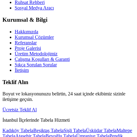
Ruhsat Rehberi
Sosyal Medya Aracı
Kurumsal & Bilgi
Hakkımızda
Kurumsal Çözümler
Referanslar
Proje Galerisi
Üretim Metodolojimiz
Çalışma Koşulları & Garanti
Sıkça Sorulan Sorular
İletişim
Teklif Alın
Boyut ve lokasyonunuzu belirtin, 24 saat içinde ekibimiz sizinle
iletişime geçsin.
Ücretsiz Teklif Al
İstanbul İlçelerinde Tabela Hizmeti
Kadıköy
Tabela
Beşiktaş
Tabela
Şişli
Tabela
Üsküdar
Tabela
Maltepe
Tabela
Ataşehir
Tabela
Beyoğlu
Tabela
Ümraniye
Tabela
Pendik