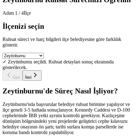
Adım
1
/
4
İlçe
İlçenizi seçin
Ruhsat süreci ve harç bilgileri ilçe belediyesine göre farklılık
gösterir.
✓
Zeytinburnu
seçildi. Ruhsat detayları sonuç ekranında
gösterilecek.
Geri
İleri
Zeytinburnu
'de Süreç Nasıl İşliyor?
Zeytinburnu'nda başvurular belediye ruhsat birimine yapılıyor ve
ilçe geneli 3-5 haftada sonuçlanıyor. Kennedy Caddesi ve D-100
cephelerinde İBB yetki ayrımı kontrolü gerekiyor. Kazlıçeşme
dönüşüm bölgesindeki yeni projelerde geliştirici cephe kılavuzu
belediye onayının ön şartı; tarihi surlara komşu parsellerde ise
koruma bandı kontrolü yapılabiliyor.