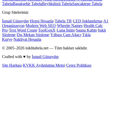
Tabela
Başakşehir
Tabela
Beylikdüzü
Tabela
Sancaktepe
Tabela
Grup Sitelerimiz
İsmail Günaydın
·
Hepsi Hesapla
·
Tabela TR
·
LED Işıklandırma
·
A1
Organizasyon
·
Modern Web SEO
·
Wheelie Names
·
Health Calc
Pro
·
Text Word Count
·
ToolGenX
·
Luna İntim
·
Sauna Kabin
·
Işıklı
Süsleme
·
Dış Mekan Süsleme
·
Yılbaşı Çam Ağacı
·
Tıkla
Kurye
·
Nakliyat Hesapla
© 2005–
2026
isiklitabela.net — Tüm hakları saklıdır.
Crafted with ♥ by
İsmail Günaydın
Site Haritası
·
KVKK Aydınlatma Metni
·
Çerez Politikası