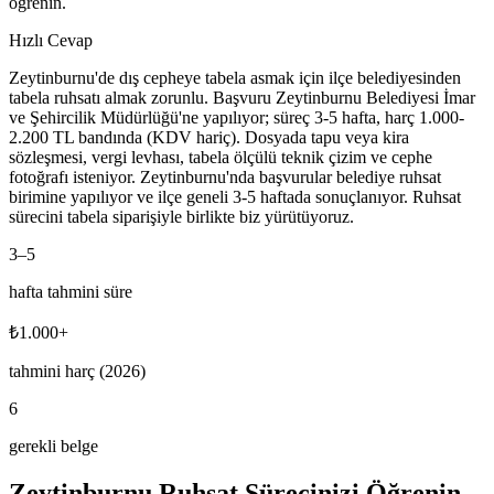
öğrenin.
Hızlı Cevap
Zeytinburnu'de dış cepheye tabela asmak için ilçe belediyesinden
tabela ruhsatı almak zorunlu. Başvuru Zeytinburnu Belediyesi İmar
ve Şehircilik Müdürlüğü'ne yapılıyor; süreç 3-5 hafta, harç 1.000-
2.200 TL bandında (KDV hariç). Dosyada tapu veya kira
sözleşmesi, vergi levhası, tabela ölçülü teknik çizim ve cephe
fotoğrafı isteniyor. Zeytinburnu'nda başvurular belediye ruhsat
birimine yapılıyor ve ilçe geneli 3-5 haftada sonuçlanıyor. Ruhsat
sürecini tabela siparişiyle birlikte biz yürütüyoruz.
3
–
5
hafta tahmini süre
₺
1.000
+
tahmini harç (2026)
6
gerekli belge
Zeytinburnu
Ruhsat Sürecinizi Öğrenin