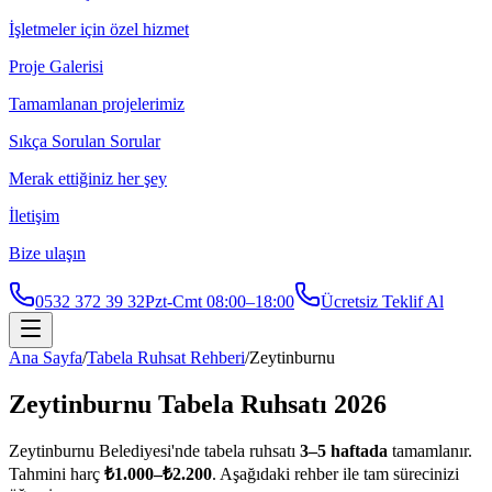
İşletmeler için özel hizmet
Proje Galerisi
Tamamlanan projelerimiz
Sıkça Sorulan Sorular
Merak ettiğiniz her şey
İletişim
Bize ulaşın
0532 372 39 32
Pzt-Cmt 08:00–18:00
Ücretsiz Teklif Al
Ana Sayfa
/
Tabela Ruhsat Rehberi
/
Zeytinburnu
Zeytinburnu
Tabela Ruhsatı 2026
Zeytinburnu
Belediyesi'nde tabela ruhsatı
3
–
5
haftada
tamamlanır.
Tahmini harç
₺
1.000
–₺
2.200
. Aşağıdaki rehber ile tam sürecinizi