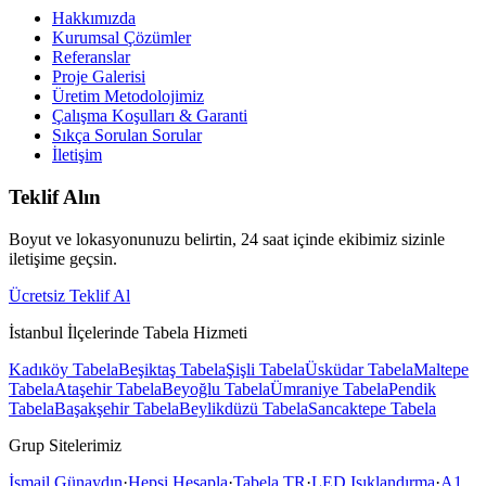
Hakkımızda
Kurumsal Çözümler
Referanslar
Proje Galerisi
Üretim Metodolojimiz
Çalışma Koşulları & Garanti
Sıkça Sorulan Sorular
İletişim
Teklif Alın
Boyut ve lokasyonunuzu belirtin, 24 saat içinde ekibimiz sizinle
iletişime geçsin.
Ücretsiz Teklif Al
İstanbul İlçelerinde Tabela Hizmeti
Kadıköy
Tabela
Beşiktaş
Tabela
Şişli
Tabela
Üsküdar
Tabela
Maltepe
Tabela
Ataşehir
Tabela
Beyoğlu
Tabela
Ümraniye
Tabela
Pendik
Tabela
Başakşehir
Tabela
Beylikdüzü
Tabela
Sancaktepe
Tabela
Grup Sitelerimiz
İsmail Günaydın
·
Hepsi Hesapla
·
Tabela TR
·
LED Işıklandırma
·
A1