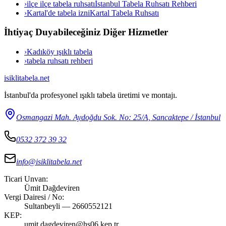
›
ilçe ilçe tabela ruhsatı
İstanbul Tabela Ruhsatı Rehberi
›
Kartal'de tabela izni
Kartal Tabela Ruhsatı
İhtiyaç Duyabileceğiniz Diğer Hizmetler
›
Kadıköy ışıklı tabela
›
tabela ruhsatı rehberi
isiklitabela
.net
İstanbul'da profesyonel ışıklı tabela üretimi ve montajı.
Osmangazi Mah. Aydoğdu Sok. No: 25/A, Sancaktepe / İstanbul
0532 372 39 32
info@isiklitabela.net
Ticari Unvan:
Ümit Dağdeviren
Vergi Dairesi / No:
Sultanbeyli — 2660552121
KEP:
umit.dagdeviren@hs06.kep.tr