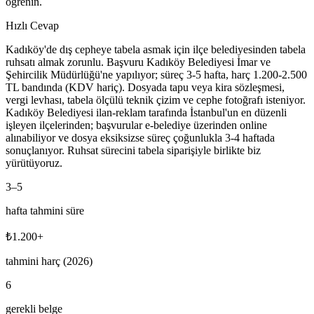
öğrenin.
Hızlı Cevap
Kadıköy'de dış cepheye tabela asmak için ilçe belediyesinden tabela
ruhsatı almak zorunlu. Başvuru Kadıköy Belediyesi İmar ve
Şehircilik Müdürlüğü'ne yapılıyor; süreç 3-5 hafta, harç 1.200-2.500
TL bandında (KDV hariç). Dosyada tapu veya kira sözleşmesi,
vergi levhası, tabela ölçülü teknik çizim ve cephe fotoğrafı isteniyor.
Kadıköy Belediyesi ilan-reklam tarafında İstanbul'un en düzenli
işleyen ilçelerinden; başvurular e-belediye üzerinden online
alınabiliyor ve dosya eksiksizse süreç çoğunlukla 3-4 haftada
sonuçlanıyor. Ruhsat sürecini tabela siparişiyle birlikte biz
yürütüyoruz.
3
–
5
hafta tahmini süre
₺
1.200
+
tahmini harç (2026)
6
gerekli belge