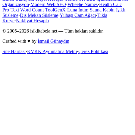
Organizasyon
·
Modern Web SEO
·
Wheelie Names
·
Health Calc
Pro
·
Text Word Count
·
ToolGenX
·
Luna İntim
·
Sauna Kabin
·
Işıklı
Süsleme
·
Dış Mekan Süsleme
·
Yılbaşı Çam Ağacı
·
Tıkla
Kurye
·
Nakliyat Hesapla
© 2005–
2026
isiklitabela.net — Tüm hakları saklıdır.
Crafted with ♥ by
İsmail Günaydın
Site Haritası
·
KVKK Aydınlatma Metni
·
Çerez Politikası