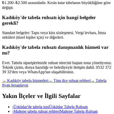
₺1.200–₺2.500 arasındadır. Kesin tutar tabelanın büyüklüğüne göre
değişir.
Kadıköy'de tabela ruhsatı için hangi belgeler
gerekli?
Standart belgeler: Tapu veya kira sözleşmesi, Vergi levhası, İmza
sirküleri (tüzel kişiler için) ve diğerleri.
Kadıköy'de tabela ruhsatı danışmanlık hizmeti var
mı?
Evet. Tabela siparişlerinizde ruhsat sürecini baştan sona yönetiyoruz.
Teknik çizim, dosya hazırlığı ve belediyeyle iletişim dahil. 0532 372
39 32'den veya WhatsApp'tan ulaşabilirsiniz.
→
Kadıköy
tabela hizmetleri
→ Tüm ilçe ruhsat rehberi
→ Tabela
fiyatı hesaplayın
Yakın İlçeler ve İlgili Sayfalar
›
Üsküdar'de tabela izni
Üsküdar Tabela Ruhsatı
›
Maltepe tabela ruhsat rehberi
Maltepe Tabela Ruhsatı