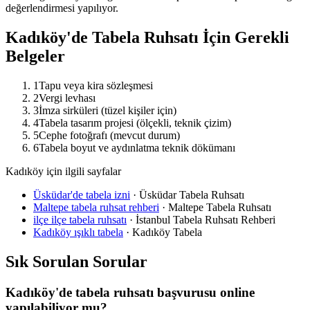
değerlendirmesi yapılıyor.
Kadıköy
'de Tabela Ruhsatı İçin Gerekli
Belgeler
1
Tapu veya kira sözleşmesi
2
Vergi levhası
3
İmza sirküleri (tüzel kişiler için)
4
Tabela tasarım projesi (ölçekli, teknik çizim)
5
Cephe fotoğrafı (mevcut durum)
6
Tabela boyut ve aydınlatma teknik dökümanı
Kadıköy için ilgili sayfalar
Üsküdar'de tabela izni
·
Üsküdar Tabela Ruhsatı
Maltepe tabela ruhsat rehberi
·
Maltepe Tabela Ruhsatı
ilçe ilçe tabela ruhsatı
·
İstanbul Tabela Ruhsatı Rehberi
Kadıköy ışıklı tabela
·
Kadıköy Tabela
Sık Sorulan Sorular
Kadıköy'de tabela ruhsatı başvurusu online
yapılabiliyor mu?