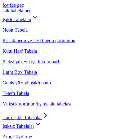
İçeriğe geç
isiklitabela
.net
Işıklı Tabelalar
Neon Tabela
Klasik neon ve LED neon görünümü
Kutu Harf Tabela
Pleksi yüzeyli ışıklı kutu harf
Light Box Tabela
Geniş yüzeyli ışıklı pano
Totem Tabela
Yüksek görünür dış mekân tabelası
Tüm
Işıklı Tabelalar
Işıksız Tabelalar
Araç Giydirme