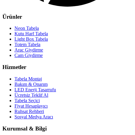
Ürünler
Neon Tabela
Kutu Harf Tabela
Light Box Tabela
Totem Tabela
Araç Giydirme
Cam Giydirme
Hizmetler
Tabela Montaj
Bakım & Onarım
LED Enerji Tasarrufu
Ücretsiz Teklif Al
Tabela Seçici
Fiyat Hesaplayıcı
Ruhsat Rehberi
Sosyal Medya Aracı
Kurumsal & Bilgi