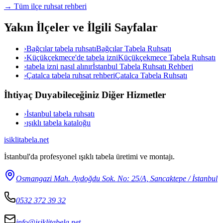
→ Tüm ilçe ruhsat rehberi
Yakın İlçeler ve İlgili Sayfalar
›
Bağcılar tabela ruhsatı
Bağcılar Tabela Ruhsatı
›
Küçükçekmece'de tabela izni
Küçükçekmece Tabela Ruhsatı
›
tabela izni nasıl alınır
İstanbul Tabela Ruhsatı Rehberi
›
Çatalca tabela ruhsat rehberi
Çatalca Tabela Ruhsatı
İhtiyaç Duyabileceğiniz Diğer Hizmetler
›
İstanbul tabela ruhsatı
›
ışıklı tabela kataloğu
isiklitabela
.net
İstanbul'da profesyonel ışıklı tabela üretimi ve montajı.
Osmangazi Mah. Aydoğdu Sok. No: 25/A, Sancaktepe / İstanbul
0532 372 39 32
info@isiklitabela.net