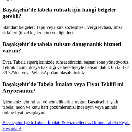
Başakşehir'de tabela ruhsatı için hangi belgeler
gerekli?
Standart belgeler: Tapu veya kira sözleşmesi, Vergi levhası, İmza
sirküleri (tüzel kişiler için) ve diğerleri.
Başakşehir'de tabela ruhsatı danışmanlık hizmeti
var mı?
Evet. Tabela siparişlerinizde ruhsat sürecini baştan sona yönetiyoruz.
Teknik çizim, dosya hazırlığı ve belediyeyle iletişim dahil. 0532 372
39 32'den veya WhatsApp'tan ulaşabilirsiniz.
Başakşehir
'de Tabela İmalatı veya Fiyat Teklifi mi
Arıyorsunuz?
İşletmeniz için ruhsat yönetmeliklerine uygun
Başakşehir
ışıklı
tabela, neon ve kutu harf çözümlerimizi inceleyin veya anında
online fiyat hesaplayın.
Başakşehir
Işıklı Tabela İmalatı & Hizmetleri →
Online Tabela Fiyatı
Hesapla ⚡