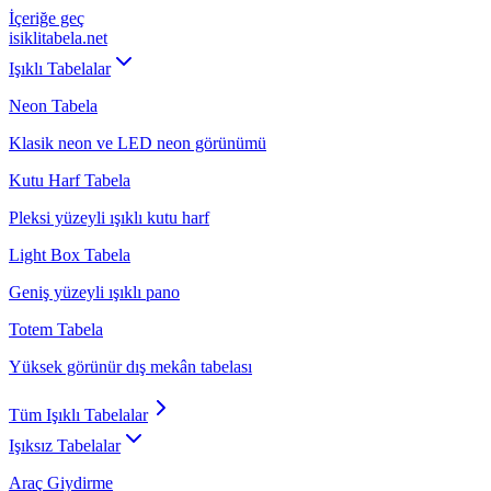
İçeriğe geç
isiklitabela
.net
Işıklı Tabelalar
Neon Tabela
Klasik neon ve LED neon görünümü
Kutu Harf Tabela
Pleksi yüzeyli ışıklı kutu harf
Light Box Tabela
Geniş yüzeyli ışıklı pano
Totem Tabela
Yüksek görünür dış mekân tabelası
Tüm
Işıklı Tabelalar
Işıksız Tabelalar
Araç Giydirme