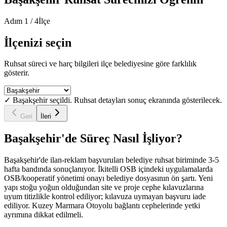
Adım
1
/
4
İlçe
İlçenizi seçin
Ruhsat süreci ve harç bilgileri ilçe belediyesine göre farklılık
gösterir.
✓
Başakşehir
seçildi. Ruhsat detayları sonuç ekranında gösterilecek.
Geri
İleri
Başakşehir
'de Süreç Nasıl İşliyor?
Başakşehir'de ilan-reklam başvuruları belediye ruhsat biriminde 3-5
hafta bandında sonuçlanıyor. İkitelli OSB içindeki uygulamalarda
OSB/kooperatif yönetimi onayı belediye dosyasının ön şartı. Yeni
yapı stoğu yoğun olduğundan site ve proje cephe kılavuzlarına
uyum titizlikle kontrol ediliyor; kılavuza uymayan başvuru iade
ediliyor. Kuzey Marmara Otoyolu bağlantı cephelerinde yetki
ayrımına dikkat edilmeli.