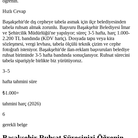
öğrenin.
Hızlı Cevap
Başakşehir'de dış cepheye tabela asmak için ilçe belediyesinden
tabela ruhsatı almak zorunlu. Başvuru Başakşehir Belediyesi İmar
ve Şehircilik Müdürlüğü'ne yapılıyor; süreç 3-5 hafta, harç 1.000-
2.200 TL bandında (KDV hariç). Dosyada tapu veya kira
sözleşmesi, vergi levhası, tabela ölçülü teknik çizim ve cephe
fotoğrafı isteniyor. Başakşehir'de ilan-reklam başvuruları belediye
ruhsat biriminde 3-5 hafta bandında sonuçlanıyor. Ruhsat sürecini
tabela siparişiyle birlikte biz yürütüyoruz.
3
–
5
hafta tahmini süre
₺
1.000
+
tahmini harç (2026)
6
gerekli belge
Başakşehir
Ruhsat Sürecinizi Öğrenin