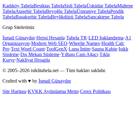
Kadıköy
Tabela
Beşiktaş
Tabela
Şişli
Tabela
Üsküdar
Tabela
Maltepe
Tabela
Ataşehir
Tabela
Beyoğlu
Tabela
Ümraniye
Tabela
Pendik
Tabela
Başakşehir
Tabela
Beylikdüzü
Tabela
Sancaktepe
Tabela
Grup Sitelerimiz
İsmail Günaydın
·
Hepsi Hesapla
·
Tabela TR
·
LED Işıklandırma
·
A1
Organizasyon
·
Modern Web SEO
·
Wheelie Names
·
Health Calc
Pro
·
Text Word Count
·
ToolGenX
·
Luna İntim
·
Sauna Kabin
·
Işıklı
Süsleme
·
Dış Mekan Süsleme
·
Yılbaşı Çam Ağacı
·
Tıkla
Kurye
·
Nakliyat Hesapla
© 2005–
2026
isiklitabela.net — Tüm hakları saklıdır.
Crafted with ♥ by
İsmail Günaydın
Site Haritası
·
KVKK Aydınlatma Metni
·
Çerez Politikası