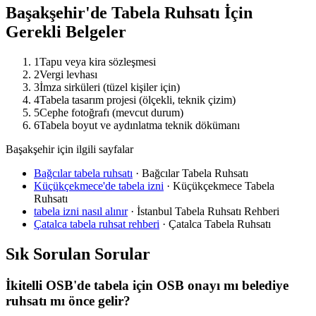
Başakşehir
'de Tabela Ruhsatı İçin
Gerekli Belgeler
1
Tapu veya kira sözleşmesi
2
Vergi levhası
3
İmza sirküleri (tüzel kişiler için)
4
Tabela tasarım projesi (ölçekli, teknik çizim)
5
Cephe fotoğrafı (mevcut durum)
6
Tabela boyut ve aydınlatma teknik dökümanı
Başakşehir için ilgili sayfalar
Bağcılar tabela ruhsatı
·
Bağcılar Tabela Ruhsatı
Küçükçekmece'de tabela izni
·
Küçükçekmece Tabela
Ruhsatı
tabela izni nasıl alınır
·
İstanbul Tabela Ruhsatı Rehberi
Çatalca tabela ruhsat rehberi
·
Çatalca Tabela Ruhsatı
Sık Sorulan Sorular
İkitelli OSB'de tabela için OSB onayı mı belediye
ruhsatı mı önce gelir?