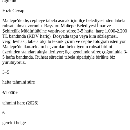
öğrenin.
Hızlı Cevap
Maltepe'de dış cepheye tabela asmak için ilçe belediyesinden tabela
ruhsatı almak zorunlu. Başvuru Maltepe Belediyesi İmar ve
Şehircilik Müdürlüğü'ne yapılıyor; süreç 3-5 hafta, harç 1.000-2.200
TL bandında (KDV hariç). Dosyada tapu veya kira sözleşmesi,
vergi levhası, tabela ölçülü teknik çizim ve cephe fotoğrafı isteniyor.
Maltepe'de ilan-reklam başvuruları belediyenin ruhsat birimi
üzerinden standart akışla ilerliyor; ilçe genelinde süreç çoğunlukla 3-
5 hafta bandında. Ruhsat sürecini tabela siparişiyle birlikte biz
yürütüyoruz.
3
–
5
hafta tahmini süre
₺
1.000
+
tahmini harç (2026)
6
gerekli belge