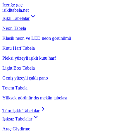
İçeriğe geç
isiklitabela
.net
Işıklı Tabelalar
Neon Tabela
Klasik neon ve LED neon görünümü
Kutu Harf Tabela
Pleksi yüzeyli ışıklı kutu harf
Light Box Tabela
Geniş yüzeyli ışıklı pano
Totem Tabela
Yüksek görünür dış mekân tabelası
Tüm
Işıklı Tabelalar
Işıksız Tabelalar
Araç Giydirme