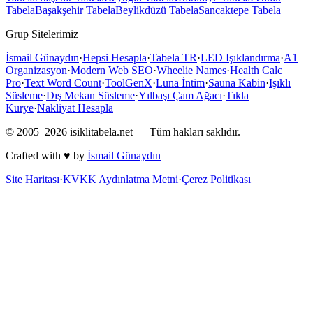
Tabela
Başakşehir
Tabela
Beylikdüzü
Tabela
Sancaktepe
Tabela
Grup Sitelerimiz
İsmail Günaydın
·
Hepsi Hesapla
·
Tabela TR
·
LED Işıklandırma
·
A1
Organizasyon
·
Modern Web SEO
·
Wheelie Names
·
Health Calc
Pro
·
Text Word Count
·
ToolGenX
·
Luna İntim
·
Sauna Kabin
·
Işıklı
Süsleme
·
Dış Mekan Süsleme
·
Yılbaşı Çam Ağacı
·
Tıkla
Kurye
·
Nakliyat Hesapla
© 2005–
2026
isiklitabela.net — Tüm hakları saklıdır.
Crafted with ♥ by
İsmail Günaydın
Site Haritası
·
KVKK Aydınlatma Metni
·
Çerez Politikası