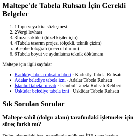
Maltepe
'de Tabela Ruhsatı İçin Gerekli
Belgeler
1
Tapu veya kira sözleşmesi
2
Vergi levhası
3
İmza sirküleri (tüzel kişiler için)
4
Tabela tasarım projesi (ölçekli, teknik çizim)
5
Cephe fotoğrafı (mevcut durum)
6
Tabela boyut ve aydınlatma teknik dökümanı
Maltepe için ilgili sayfalar
Kadıköy tabela ruhsat rehberi
·
Kadıköy Tabela Ruhsatı
Adalar belediye tabela izni
·
Adalar Tabela Ruhsatı
İstanbul tabela ruhsatı
·
İstanbul Tabela Ruhsatı Rehberi
Üsküdar belediye tabela izni
·
Üsküdar Tabela Ruhsatı
Sık Sorulan Sorular
Maltepe sahil (dolgu alanı) tarafındaki işletmeler için
süreç farklı mı?
Dolgu alanındaki bazı parsellerde mülkiyet İBB veya hazine