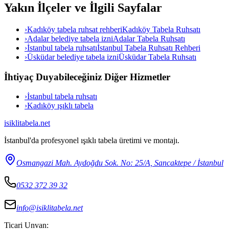
Yakın İlçeler ve İlgili Sayfalar
›
Kadıköy tabela ruhsat rehberi
Kadıköy Tabela Ruhsatı
›
Adalar belediye tabela izni
Adalar Tabela Ruhsatı
›
İstanbul tabela ruhsatı
İstanbul Tabela Ruhsatı Rehberi
›
Üsküdar belediye tabela izni
Üsküdar Tabela Ruhsatı
İhtiyaç Duyabileceğiniz Diğer Hizmetler
›
İstanbul tabela ruhsatı
›
Kadıköy ışıklı tabela
isiklitabela
.net
İstanbul'da profesyonel ışıklı tabela üretimi ve montajı.
Osmangazi Mah. Aydoğdu Sok. No: 25/A, Sancaktepe / İstanbul
0532 372 39 32
info@isiklitabela.net
Ticari Unvan: