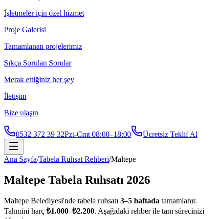
İşletmeler için özel hizmet
Proje Galerisi
Tamamlanan projelerimiz
Sıkça Sorulan Sorular
Merak ettiğiniz her şey
İletişim
Bize ulaşın
0532 372 39 32
Pzt-Cmt 08:00–18:00
Ücretsiz Teklif Al
Ana Sayfa
/
Tabela Ruhsat Rehberi
/
Maltepe
Maltepe
Tabela Ruhsatı 2026
Maltepe
Belediyesi'nde tabela ruhsatı
3
–
5
haftada
tamamlanır.
Tahmini harç
₺
1.000
–₺
2.200
. Aşağıdaki rehber ile tam sürecinizi