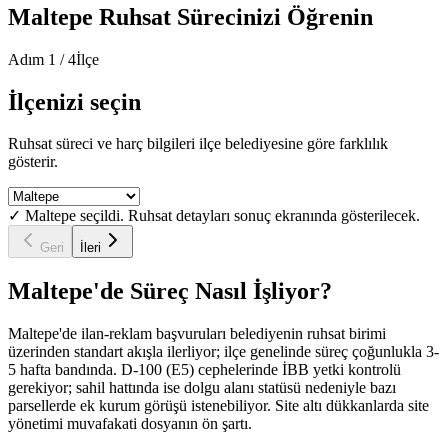
Maltepe
Ruhsat Sürecinizi Öğrenin
Adım
1
/
4
İlçe
İlçenizi seçin
Ruhsat süreci ve harç bilgileri ilçe belediyesine göre farklılık
gösterir.
✓
Maltepe
seçildi. Ruhsat detayları sonuç ekranında gösterilecek.
Geri
İleri
Maltepe
'de Süreç Nasıl İşliyor?
Maltepe'de ilan-reklam başvuruları belediyenin ruhsat birimi
üzerinden standart akışla ilerliyor; ilçe genelinde süreç çoğunlukla 3-
5 hafta bandında. D-100 (E5) cephelerinde İBB yetki kontrolü
gerekiyor; sahil hattında ise dolgu alanı statüsü nedeniyle bazı
parsellerde ek kurum görüşü istenebiliyor. Site altı dükkanlarda site
yönetimi muvafakati dosyanın ön şartı.