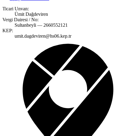
Ticari Unvan:
Ümit Dağdeviren
Vergi Dairesi / No:
Sultanbeyli — 2660552121
KEP:
umit.dagdeviren@hs06.kep.tr