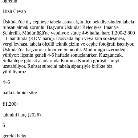
öğrenin.
Hızlı Cevap
Üsküdar'de dış cepheye tabela asmak için ilçe belediyesinden tabela
ruhsatı almak zorunlu. Başvuru Üsküdar Belediyesi İmar ve
Şehircilik Müdürlüğü'ne yapılıyor; süreç 4-6 hafta, harç 1.200-2.800
TL bandında (KDV hariç). Dosyada tapu veya kira sözleşmesi,
vergi levhası, tabela ölçülü teknik çizim ve cephe fotoğrafı isteniyor.
Üsküdar'da başvurular İmar ve Şehircilik Müdürlüğü üzerinden
yürüyor; ilçenin geneli 4-6 haftada sonuçlanırken Kuzguncuk,
Sultantepe gibi sit alanlarında Koruma Kurulu görüşü süreyi
uzatabiliyor. Ruhsat sürecini tabela siparişiyle birlikte biz
yürütüyoruz.
4
–
6
hafta tahmini süre
₺
1.200
+
tahmini harç (2026)
6
gerekli belge