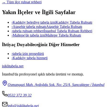
→ Tüm ilçe ruhsat rehberi
Yakın İlçeler ve İlgili Sayfalar
›
Kadıköy belediye tabela izni
Kadıköy Tabela Ruhsatı
›
Ataşehir tabela ruhsatı
Ataşehir Tabela Ruhsatı
›
tabela ruhsatı rehberi
İstanbul Tabela Ruhsatı Rehberi
›
Maltepe'de tabela izni
Maltepe Tabela Ruhsatı
İhtiyaç Duyabileceğiniz Diğer Hizmetler
›
tabela izin prosedürü
›
Kadıköy tabela hizmeti
isiklitabela
.net
İstanbul'da profesyonel ışıklı tabela üretimi ve montajı.
Osmangazi Mah. Aydoğdu Sok. No: 25/A, Sancaktepe / İstanbul
0532 372 39 32
info@isiklitabela.net