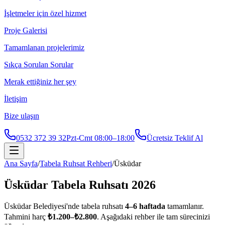
İşletmeler için özel hizmet
Proje Galerisi
Tamamlanan projelerimiz
Sıkça Sorulan Sorular
Merak ettiğiniz her şey
İletişim
Bize ulaşın
0532 372 39 32
Pzt-Cmt 08:00–18:00
Ücretsiz Teklif Al
Ana Sayfa
/
Tabela Ruhsat Rehberi
/
Üsküdar
Üsküdar
Tabela Ruhsatı 2026
Üsküdar
Belediyesi'nde tabela ruhsatı
4
–
6
haftada
tamamlanır.
Tahmini harç
₺
1.200
–₺
2.800
. Aşağıdaki rehber ile tam sürecinizi