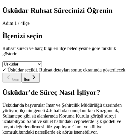
Üsküdar
Ruhsat Sürecinizi Öğrenin
Adım
1
/
4
İlçe
İlçenizi seçin
Ruhsat süreci ve harç bilgileri ilçe belediyesine göre farklılık
gösterir.
✓
Üsküdar
seçildi. Ruhsat detayları sonuç ekranında gösterilecek.
Geri
İleri
Üsküdar
'de Süreç Nasıl İşliyor?
Üsküdar'da başvurular İmar ve Şehircilik Müdürlüğü üzerinden
yürüyor; ilçenin geneli 4-6 haftada sonuçlanırken Kuzguncuk,
Sultantepe gibi sit alanlarında Koruma Kurulu görüşü süreyi
uzatabiliyor. Sahil ve silüet hattındaki cephelerde ışık şiddeti ve
boyut değerlendirmesi titiz yapılıyor. Cami ve külliye
komşuluğundaki parsellerde ek görüş istenebiliyor.