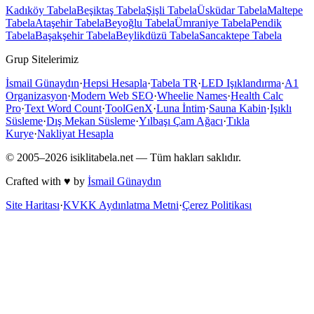
Kadıköy
Tabela
Beşiktaş
Tabela
Şişli
Tabela
Üsküdar
Tabela
Maltepe
Tabela
Ataşehir
Tabela
Beyoğlu
Tabela
Ümraniye
Tabela
Pendik
Tabela
Başakşehir
Tabela
Beylikdüzü
Tabela
Sancaktepe
Tabela
Grup Sitelerimiz
İsmail Günaydın
·
Hepsi Hesapla
·
Tabela TR
·
LED Işıklandırma
·
A1
Organizasyon
·
Modern Web SEO
·
Wheelie Names
·
Health Calc
Pro
·
Text Word Count
·
ToolGenX
·
Luna İntim
·
Sauna Kabin
·
Işıklı
Süsleme
·
Dış Mekan Süsleme
·
Yılbaşı Çam Ağacı
·
Tıkla
Kurye
·
Nakliyat Hesapla
© 2005–
2026
isiklitabela.net — Tüm hakları saklıdır.
Crafted with ♥ by
İsmail Günaydın
Site Haritası
·
KVKK Aydınlatma Metni
·
Çerez Politikası