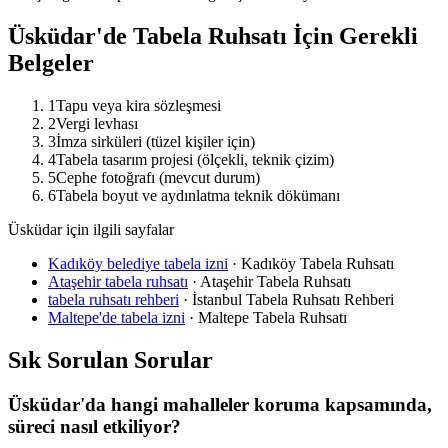
Üsküdar
'de Tabela Ruhsatı İçin Gerekli
Belgeler
1
Tapu veya kira sözleşmesi
2
Vergi levhası
3
İmza sirküleri (tüzel kişiler için)
4
Tabela tasarım projesi (ölçekli, teknik çizim)
5
Cephe fotoğrafı (mevcut durum)
6
Tabela boyut ve aydınlatma teknik dökümanı
Üsküdar için ilgili sayfalar
Kadıköy belediye tabela izni
·
Kadıköy Tabela Ruhsatı
Ataşehir tabela ruhsatı
·
Ataşehir Tabela Ruhsatı
tabela ruhsatı rehberi
·
İstanbul Tabela Ruhsatı Rehberi
Maltepe'de tabela izni
·
Maltepe Tabela Ruhsatı
Sık Sorulan Sorular
Üsküdar'da hangi mahalleler koruma kapsamında,
süreci nasıl etkiliyor?