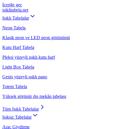
İçeriğe geç
isiklitabela
.net
Işıklı Tabelalar
Neon Tabela
Klasik neon ve LED neon görünümü
Kutu Harf Tabela
Pleksi yüzeyli ışıklı kutu harf
Light Box Tabela
Geniş yüzeyli ışıklı pano
Totem Tabela
Yüksek görünür dış mekân tabelası
Tüm
Işıklı Tabelalar
Işıksız Tabelalar
Araç Giydirme