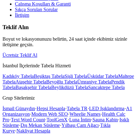
Çalışma Koşulları & Garanti
Sıkça Sorulan Sorular
İletişim
Teklif Alın
Boyut ve lokasyonunuzu belirtin, 24 saat içinde ekibimiz sizinle
iletişime geçsin.
Ücretsiz Teklif Al
İstanbul İlçelerinde Tabela Hizmeti
Kadıköy
Tabela
Beşiktaş
Tabela
Şişli
Tabela
Üsküdar
Tabela
Maltepe
Tabela
Ataşehir
Tabela
Beyoğlu
Tabela
Ümraniye
Tabela
Pendik
Tabela
Başakşehir
Tabela
Beylikdüzü
Tabela
Sancaktepe
Tabela
Grup Sitelerimiz
İsmail Günaydın
·
Hepsi Hesapla
·
Tabela TR
·
LED Işıklandırma
·
A1
Organizasyon
·
Modern Web SEO
·
Wheelie Names
·
Health Calc
Pro
·
Text Word Count
·
ToolGenX
·
Luna İntim
·
Sauna Kabin
·
Işıklı
Süsleme
·
Dış Mekan Süsleme
·
Yılbaşı Çam Ağacı
·
Tıkla
Kurye
·
Nakliyat Hesapla