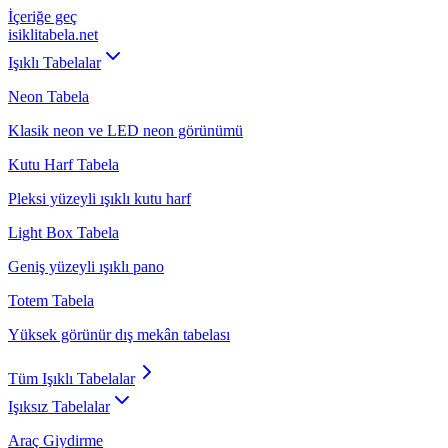
İçeriğe geç
isiklitabela
.net
Işıklı Tabelalar
Neon Tabela
Klasik neon ve LED neon görünümü
Kutu Harf Tabela
Pleksi yüzeyli ışıklı kutu harf
Light Box Tabela
Geniş yüzeyli ışıklı pano
Totem Tabela
Yüksek görünür dış mekân tabelası
Tüm
Işıklı Tabelalar
Işıksız Tabelalar
Araç Giydirme