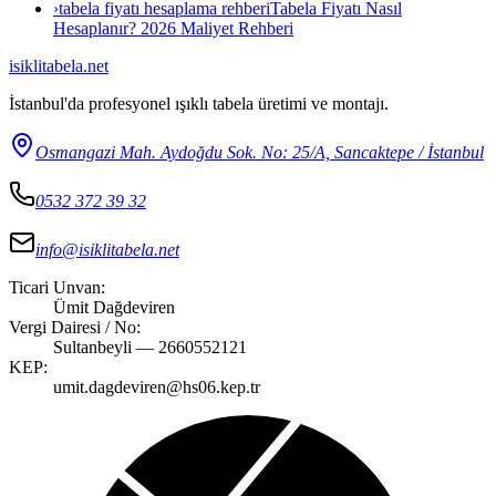
›
tabela fiyatı hesaplama rehberi
Tabela Fiyatı Nasıl
Hesaplanır? 2026 Maliyet Rehberi
isiklitabela
.net
İstanbul'da profesyonel ışıklı tabela üretimi ve montajı.
Osmangazi Mah. Aydoğdu Sok. No: 25/A, Sancaktepe / İstanbul
0532 372 39 32
info@isiklitabela.net
Ticari Unvan:
Ümit Dağdeviren
Vergi Dairesi / No:
Sultanbeyli — 2660552121
KEP:
umit.dagdeviren@hs06.kep.tr