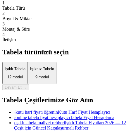
1
Tabela Türü
2
Boyut & Miktar
3
Montaj & Süre
4
İletişim
Tabela türünüzü seçin
Işıklı Tabela
Işıksız Tabela
12
model
9
model
Devam Et →
Tabela Çeşitlerimize Göz Atın
›
kutu harf fiyatı öğrenin
Kutu Harf Fiyat Hesaplayıcı
›
online tabela fiyat hesaplayıcı
Tabela Fiyat Hesaplama
›
ışıklı tabela maliyet rehberi
Işıklı Tabela Fiyatları 2026 — 12
Çeşit için Güncel Karşılaştırmalı Rehber