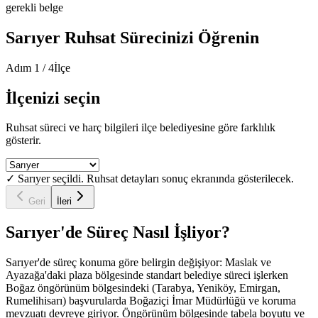
gerekli belge
Sarıyer
Ruhsat Sürecinizi Öğrenin
Adım
1
/
4
İlçe
İlçenizi seçin
Ruhsat süreci ve harç bilgileri ilçe belediyesine göre farklılık
gösterir.
✓
Sarıyer
seçildi. Ruhsat detayları sonuç ekranında gösterilecek.
Geri
İleri
Sarıyer
'de Süreç Nasıl İşliyor?
Sarıyer'de süreç konuma göre belirgin değişiyor: Maslak ve
Ayazağa'daki plaza bölgesinde standart belediye süreci işlerken
Boğaz öngörünüm bölgesindeki (Tarabya, Yeniköy, Emirgan,
Rumelihisarı) başvurularda Boğaziçi İmar Müdürlüğü ve koruma
mevzuatı devreye giriyor. Öngörünüm bölgesinde tabela boyutu ve