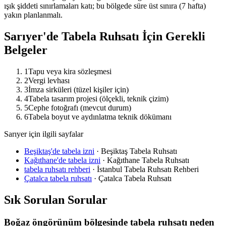
ışık şiddeti sınırlamaları katı; bu bölgede süre üst sınıra (7 hafta)
yakın planlanmalı.
Sarıyer
'de Tabela Ruhsatı İçin Gerekli
Belgeler
1
Tapu veya kira sözleşmesi
2
Vergi levhası
3
İmza sirküleri (tüzel kişiler için)
4
Tabela tasarım projesi (ölçekli, teknik çizim)
5
Cephe fotoğrafı (mevcut durum)
6
Tabela boyut ve aydınlatma teknik dökümanı
Sarıyer için ilgili sayfalar
Beşiktaş'de tabela izni
·
Beşiktaş Tabela Ruhsatı
Kağıthane'de tabela izni
·
Kağıthane Tabela Ruhsatı
tabela ruhsatı rehberi
·
İstanbul Tabela Ruhsatı Rehberi
Çatalca tabela ruhsatı
·
Çatalca Tabela Ruhsatı
Sık Sorulan Sorular
Boğaz öngörünüm bölgesinde tabela ruhsatı neden