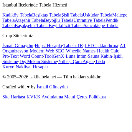
İstanbul İlçelerinde Tabela Hizmeti
Kadıköy
Tabela
Beşiktaş
Tabela
Şişli
Tabela
Üsküdar
Tabela
Maltepe
Tabela
Ataşehir
Tabela
Beyoğlu
Tabela
Ümraniye
Tabela
Pendik
Tabela
Başakşehir
Tabela
Beylikdüzü
Tabela
Sancaktepe
Tabela
Grup Sitelerimiz
İsmail Günaydın
·
Hepsi Hesapla
·
Tabela TR
·
LED Işıklandırma
·
A1
Organizasyon
·
Modern Web SEO
·
Wheelie Names
·
Health Calc
Pro
·
Text Word Count
·
ToolGenX
·
Luna İntim
·
Sauna Kabin
·
Işıklı
Süsleme
·
Dış Mekan Süsleme
·
Yılbaşı Çam Ağacı
·
Tıkla
Kurye
·
Nakliyat Hesapla
© 2005–
2026
isiklitabela.net — Tüm hakları saklıdır.
Crafted with ♥ by
İsmail Günaydın
Site Haritası
·
KVKK Aydınlatma Metni
·
Çerez Politikası