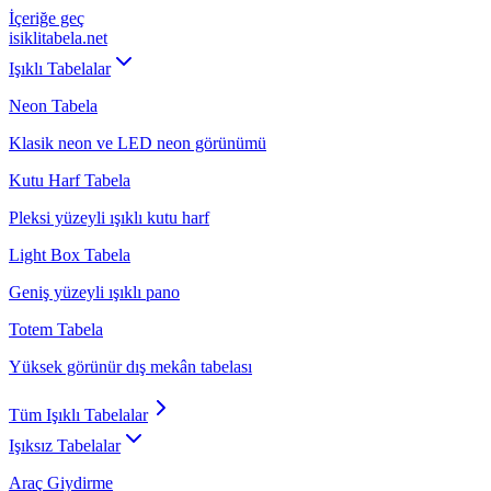
İçeriğe geç
isiklitabela
.net
Işıklı Tabelalar
Neon Tabela
Klasik neon ve LED neon görünümü
Kutu Harf Tabela
Pleksi yüzeyli ışıklı kutu harf
Light Box Tabela
Geniş yüzeyli ışıklı pano
Totem Tabela
Yüksek görünür dış mekân tabelası
Tüm
Işıklı Tabelalar
Işıksız Tabelalar
Araç Giydirme