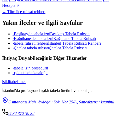
Hesapla ⚡
→ Tüm ilçe ruhsat rehberi
Yakın İlçeler ve İlgili Sayfalar
›
Beşiktaş'de tabela izni
Beşiktaş Tabela Ruhsatı
›
Kağıthane'de tabela izni
Kağıthane Tabela Ruhsatı
›
tabela ruhsatı rehberi
İstanbul Tabela Ruhsatı Rehberi
›
Çatalca tabela ruhsatı
Çatalca Tabela Ruhsatı
İhtiyaç Duyabileceğiniz Diğer Hizmetler
›
tabela izin prosedürü
›
ışıklı tabela kataloğu
isiklitabela
.net
İstanbul'da profesyonel ışıklı tabela üretimi ve montajı.
Osmangazi Mah. Aydoğdu Sok. No: 25/A, Sancaktepe / İstanbul
0532 372 39 32