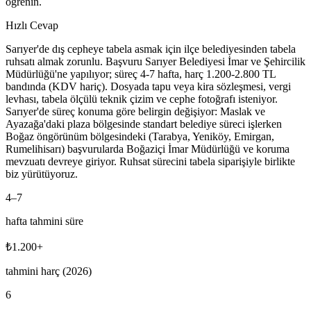
öğrenin.
Hızlı Cevap
Sarıyer'de dış cepheye tabela asmak için ilçe belediyesinden tabela
ruhsatı almak zorunlu. Başvuru Sarıyer Belediyesi İmar ve Şehircilik
Müdürlüğü'ne yapılıyor; süreç 4-7 hafta, harç 1.200-2.800 TL
bandında (KDV hariç). Dosyada tapu veya kira sözleşmesi, vergi
levhası, tabela ölçülü teknik çizim ve cephe fotoğrafı isteniyor.
Sarıyer'de süreç konuma göre belirgin değişiyor: Maslak ve
Ayazağa'daki plaza bölgesinde standart belediye süreci işlerken
Boğaz öngörünüm bölgesindeki (Tarabya, Yeniköy, Emirgan,
Rumelihisarı) başvurularda Boğaziçi İmar Müdürlüğü ve koruma
mevzuatı devreye giriyor. Ruhsat sürecini tabela siparişiyle birlikte
biz yürütüyoruz.
4
–
7
hafta tahmini süre
₺
1.200
+
tahmini harç (2026)
6