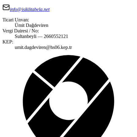
info@isiklitabela.net
Ticari Unvan:
Ümit Dağdeviren
Vergi Dairesi / No:
Sultanbeyli — 2660552121
KEP:
umit.dagdeviren@hs06.kep.tr