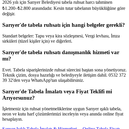
2026 yılı için Sarıyer Belediyesi tabela ruhsat harcı tahminen
₺1.200–₺2.800 arasındadır. Kesin tutar tabelanın büyüklüğüne göre
değişir.
Sarıyer'de tabela ruhsatı için hangi belgeler gerekli?
Standart belgeler: Tapu veya kira sözleşmesi, Vergi levhası, İmza
sirküleri (tüzel kişiler için) ve diğerleri.
Sarıyer'de tabela ruhsatı danışmanlık hizmeti var
mı?
Evet. Tabela siparişlerinizde ruhsat sürecini baştan sona yönetiyoruz.
Teknik çizim, dosya hazırlığı ve belediyeyle iletişim dahil. 0532 372
39 32'den veya WhatsApp'tan ulaşabilirsiniz.
Sarıyer
'de Tabela İmalatı veya Fiyat Teklifi mi
Arıyorsunuz?
İşletmeniz için ruhsat yönetmeliklerine uygun
Sarıyer
ışıklı tabela,
neon ve kutu harf çözümlerimizi inceleyin veya anında online fiyat
hesaplayın.
Sarıyer
Işıklı Tabela İmalatı & Hizmetleri →
Online Tabela Fiyatı