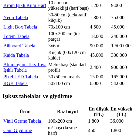
10 cm harf
Krom Işıklı Kutu Harf
1.200
9.000
yüksekliği (harf başı)
30-50 cm (dekoratif,
Neon Tabela
1.800
75.000
küçük)
Light Box Tabela
70x100 cm
4.500
45.000
100x200 cm (tek
Totem Tabela
18.000
240.000
parça)
Billboard Tabela
3x6 m
90.000
1.500.000
Küçük (60x120 cm
Kaida Tabela
45.000
300.000
kaide)
Alüminyum Ters Tava
Metre başı (standart
2.400
900.000
Işıklı Tabela
profil)
Pixel LED Tabela
50x50 cm matris
15.000
165.000
RGB Tabela
50x100 cm
6.000
54.000
Işıksız tabelalar ve giydirme
En düşük
En yüksek
Ürün
Baz boyut
(TL)
(TL)
Vinil Germe Tabela
100x200 cm
1.800
36.000
m² başı (kesme
Cam Giydirme
450
1.800
harf)