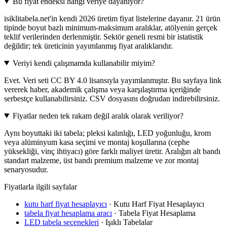
Bu fiyat endeksi hangi veriye dayanıyor?
isiklitabela.net'in kendi 2026 üretim fiyat listelerine dayanır. 21 ürün
tipinde boyut bazlı minimum-maksimum aralıklar, atölyenin gerçek
teklif verilerinden derlenmiştir. Sektör geneli resmi bir istatistik
değildir; tek üreticinin yayımlanmış fiyat aralıklarıdır.
Veriyi kendi çalışmamda kullanabilir miyim?
Evet. Veri seti CC BY 4.0 lisansıyla yayımlanmıştır. Bu sayfaya link
vererek haber, akademik çalışma veya karşılaştırma içeriğinde
serbestçe kullanabilirsiniz. CSV dosyasını doğrudan indirebilirsiniz.
Fiyatlar neden tek rakam değil aralık olarak veriliyor?
Aynı boyuttaki iki tabela; pleksi kalınlığı, LED yoğunluğu, krom
veya alüminyum kasa seçimi ve montaj koşullarına (cephe
yüksekliği, vinç ihtiyacı) göre farklı maliyet üretir. Aralığın alt bandı
standart malzeme, üst bandı premium malzeme ve zor montaj
senaryosudur.
Fiyatlarla ilgili sayfalar
kutu harf fiyat hesaplayıcı
·
Kutu Harf Fiyat Hesaplayıcı
tabela fiyat hesaplama aracı
·
Tabela Fiyat Hesaplama
LED tabela seçenekleri
·
Işıklı Tabelalar