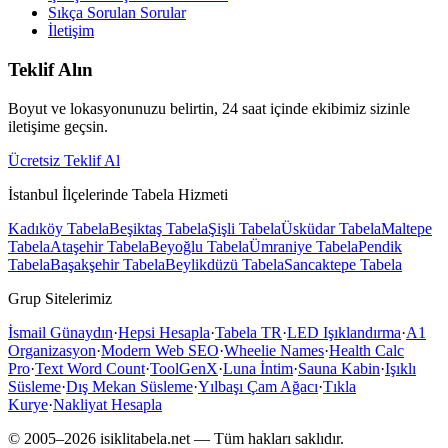
Sıkça Sorulan Sorular
İletişim
Teklif Alın
Boyut ve lokasyonunuzu belirtin, 24 saat içinde ekibimiz sizinle
iletişime geçsin.
Ücretsiz Teklif Al
İstanbul İlçelerinde Tabela Hizmeti
Kadıköy
Tabela
Beşiktaş
Tabela
Şişli
Tabela
Üsküdar
Tabela
Maltepe
Tabela
Ataşehir
Tabela
Beyoğlu
Tabela
Ümraniye
Tabela
Pendik
Tabela
Başakşehir
Tabela
Beylikdüzü
Tabela
Sancaktepe
Tabela
Grup Sitelerimiz
İsmail Günaydın
·
Hepsi Hesapla
·
Tabela TR
·
LED Işıklandırma
·
A1
Organizasyon
·
Modern Web SEO
·
Wheelie Names
·
Health Calc
Pro
·
Text Word Count
·
ToolGenX
·
Luna İntim
·
Sauna Kabin
·
Işıklı
Süsleme
·
Dış Mekan Süsleme
·
Yılbaşı Çam Ağacı
·
Tıkla
Kurye
·
Nakliyat Hesapla
© 2005–
2026
isiklitabela.net — Tüm hakları saklıdır.