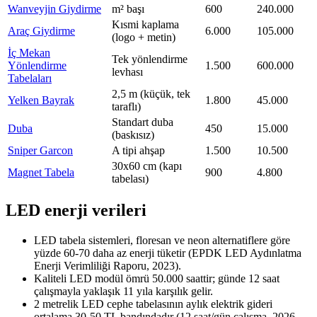
Wanveyjin Giydirme
m² başı
600
240.000
Kısmi kaplama
Araç Giydirme
6.000
105.000
(logo + metin)
İç Mekan
Tek yönlendirme
Yönlendirme
1.500
600.000
levhası
Tabelaları
2,5 m (küçük, tek
Yelken Bayrak
1.800
45.000
taraflı)
Standart duba
Duba
450
15.000
(baskısız)
Sniper Garcon
A tipi ahşap
1.500
10.500
30x60 cm (kapı
Magnet Tabela
900
4.800
tabelası)
LED enerji verileri
LED tabela sistemleri, floresan ve neon alternatiflere göre
yüzde 60-70 daha az enerji tüketir (EPDK LED Aydınlatma
Enerji Verimliliği Raporu, 2023).
Kaliteli LED modül ömrü 50.000 saattir; günde 12 saat
çalışmayla yaklaşık 11 yıla karşılık gelir.
2 metrelik LED cephe tabelasının aylık elektrik gideri
ortalama 30-50 TL bandındadır (12 saat/gün çalışma, 2026