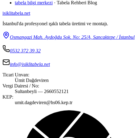
tabela bilgi merkezi
·
Tabela Rehberi Blog
isiklitabela
.net
İstanbul'da profesyonel ışıklı tabela üretimi ve montajı.
Osmangazi Mah. Aydoğdu Sok. No: 25/A, Sancaktepe / İstanbul
0532 372 39 32
info@isiklitabela.net
Ticari Unvan:
Ümit Dağdeviren
Vergi Dairesi / No:
Sultanbeyli — 2660552121
KEP:
umit.dagdeviren@hs06.kep.tr