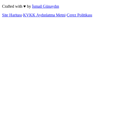
Crafted with ♥ by
İsmail Günaydın
Site Haritası
·
KVKK Aydınlatma Metni
·
Çerez Politikası