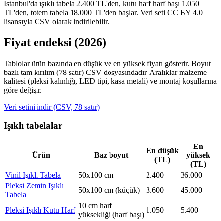
İstanbul'da ışıklı tabela 2.400 TL'den, kutu harf harf başı 1.050
TL'den, totem tabela 18.000 TL'den başlar. Veri seti CC BY 4.0
lisansıyla CSV olarak indirilebilir.
Fiyat endeksi (2026)
Tablolar ürün bazında en düşük ve en yüksek fiyatı gösterir. Boyut
bazlı tam kırılım (
78
satır) CSV dosyasındadır. Aralıklar malzeme
kalitesi (pleksi kalınlığı, LED tipi, kasa metali) ve montaj koşullarına
göre değişir.
Veri setini indir (CSV,
78
satır)
Işıklı tabelalar
En
En düşük
Ürün
Baz boyut
yüksek
(TL)
(TL)
Vinil Işıklı Tabela
50x100 cm
2.400
36.000
Pleksi Zemin Işıklı
50x100 cm (küçük)
3.600
45.000
Tabela
10 cm harf
Pleksi Işıklı Kutu Harf
1.050
5.400
yüksekliği (harf başı)