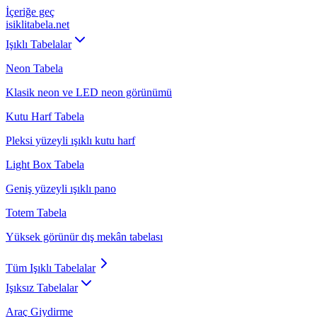
İçeriğe geç
isiklitabela
.net
Işıklı Tabelalar
Neon Tabela
Klasik neon ve LED neon görünümü
Kutu Harf Tabela
Pleksi yüzeyli ışıklı kutu harf
Light Box Tabela
Geniş yüzeyli ışıklı pano
Totem Tabela
Yüksek görünür dış mekân tabelası
Tüm
Işıklı Tabelalar
Işıksız Tabelalar
Araç Giydirme